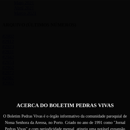
Maio 2021
Abril 2021
Março 2021
ARQUIVO (ÚLTIMOS NÚMEROS)
#290
2
#291
2
#292
3
#293
1
#294
2
#295
3
#296
2
#297
2
#298
2
#299
2
ACERCA DO BOLETIM PEDRAS VIVAS
O Boletim Pedras Vivas é o órgão informativo da comunidade paroquial de
Nossa Senhora da Areosa, no Porto. Criado no ano de 1991 como "Jornal
Pedras Vivas" e com periodicidade mensal, atingiu uma notável expansão