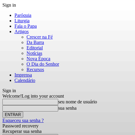
Sign in
Paróquia
Liturgia
Fala o Papa
Artigos
Crescer na Fé
Da Barra
Editorial
Notícias
Nova Época
O Dia do Senhor
Recursos
Imprensa
Calendário
Sign in
Welcome!
Log into your account
seu nome de usuário
sua senha
Esqueceu sua senha ?
Password recovery
Recuperar sua senha